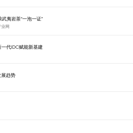
武夷岩茶“一泡一证”
产业网
以新一代IDC赋能新基建
发展趋势