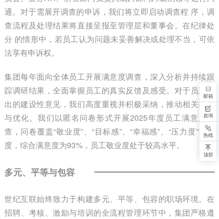
通。对于需展开调查的申诉，我们将立即启动调查程 序，调
查流程及处理结果将直接呈报至管理层和董事会。在纪律处
分 的情形中，若员工认为问题未妥善解决或处理不当，可依
法享有申诉权。
集团每年面向全体员工开展满意度调查，深入分析并持续跟
踪调研结果，全面掌握员工的真实反馈及感受。对于员工提
邮箱
出的建设性意见，我们高度重视并积极采纳，推动相关改进
咨询
与优化。我们以匿名问卷形式开展2025年度员工满意度调
查，问卷覆盖“敬业度”、“目标感”、“幸福感”、“压力度”等维
热线
度，综合满意度为93%，员工敬业度处于较高水平。
顶部
多元、平等与包容
世纪互联始终致力于构建多元、平等、包容的职场环境。在
招聘、考核、激励与培训的全流程管理环节中，集团严格遵