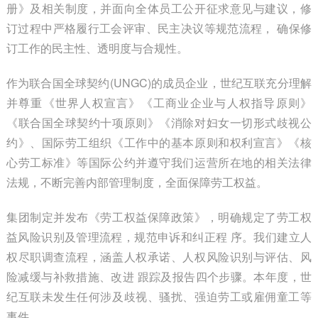
册》及相关制度，并面向全体员工公开征求意见与建议，修
订过程中严格履行工会评审、民主决议等规范流程， 确保修
订工作的民主性、透明度与合规性。
作为联合国全球契约(UNGC)的成员企业，世纪互联充分理解
并尊重《世界人权宣言》《工商业企业与人权指导原则》
《联合国全球契约十项原则》《消除对妇女一切形式歧视公
约》、国际劳工组织《工作中的基本原则和权利宣言》《核
心劳工标准》等国际公约并遵守我们运营所在地的相关法律
法规，不断完善内部管理制度，全面保障劳工权益。
集团制定并发布《劳工权益保障政策》，明确规定了劳工权
益风险识别及管理流程，规范申诉和纠正程 序。我们建立人
权尽职调查流程，涵盖人权承诺、人权风险识别与评估、风
险减缓与补救措施、改进 跟踪及报告四个步骤。本年度，世
纪互联未发生任何涉及歧视、骚扰、强迫劳工或雇佣童工等
事件。